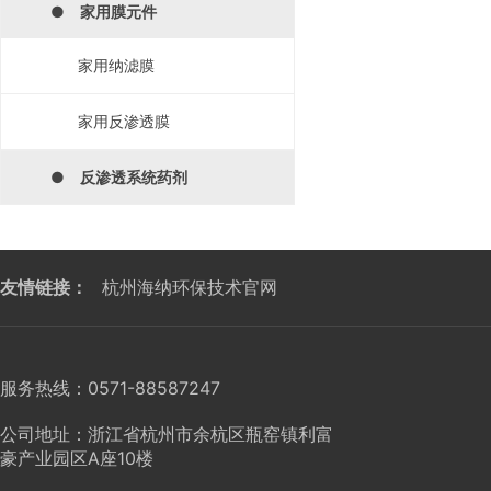
● 家用膜元件
家用纳滤膜
家用反渗透膜
● 反渗透系统药剂
友情链接：
杭州海纳环保技术官网
服务热线：0571-88587247
公司地址：浙江省杭州市余杭区瓶窑镇利富
豪产业园区A座10楼