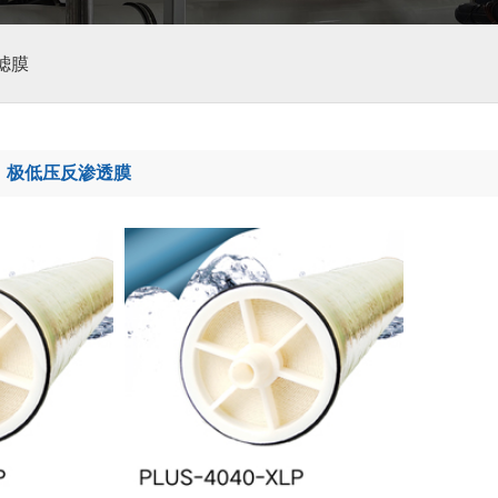
滤膜
-
极低压反渗透膜