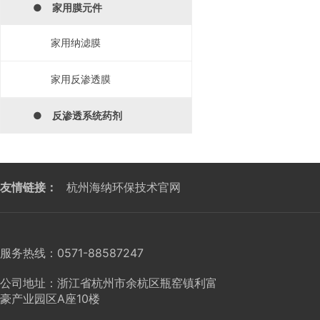
● 家用膜元件
家用纳滤膜
家用反渗透膜
● 反渗透系统药剂
友情链接：
杭州海纳环保技术官网
服务热线：0571-88587247
公司地址：浙江省杭州市余杭区瓶窑镇利富
豪产业园区A座10楼