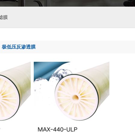
滤膜
-
极低压反渗透膜