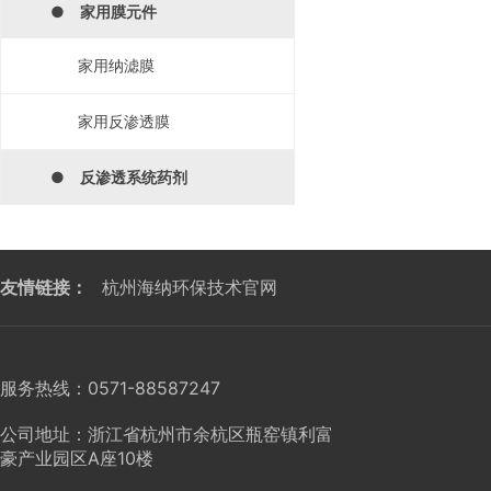
● 家用膜元件
家用纳滤膜
家用反渗透膜
● 反渗透系统药剂
友情链接：
杭州海纳环保技术官网
服务热线：0571-88587247
公司地址：浙江省杭州市余杭区瓶窑镇利富
豪产业园区A座10楼